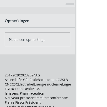
Opmerkingen
Plaats een opmerking...
2017
2020
2023
2024
AG
Assemblée Générale
Bacquelaine
CGSLB
CNC
CSC
Electrabel
Energie nucleaire
Engie
FGTB
Green Deal
IPSOS
Janssens Pharmaceutica
Nouveau président
Pers
Persconferentie
Pierre Pirson
Président
Sociale verkiezingen
Taxonomie