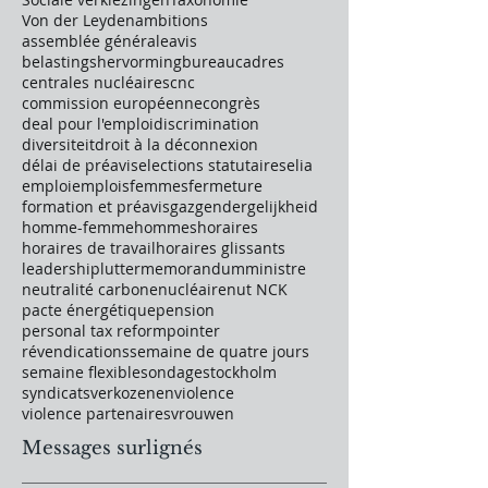
Von der Leyden
ambitions
assemblée générale
avis
belastingshervorming
bureau
cadres
centrales nucléaires
cnc
commission européenne
congrès
deal pour l'emploi
discrimination
diversiteit
droit à la déconnexion
délai de préavis
elections statutaires
elia
emploi
emplois
femmes
fermeture
formation et préavis
gaz
gendergelijkheid
homme-femme
hommes
horaires
horaires de travail
horaires glissants
leadership
lutter
memorandum
ministre
neutralité carbone
nucléaire
nut NCK
pacte énergétique
pension
personal tax reform
pointer
révendications
semaine de quatre jours
semaine flexible
sondage
stockholm
syndicats
verkozenen
violence
violence partenaires
vrouwen
Messages surlignés