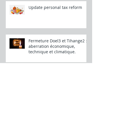
Update personal tax reform
Fermeture Doel3 et Tihange2 :
aberration économique,
technique et climatique.
Archief
juli 2026
(1)
1 post
mei 2026
(2)
2 posts
maart 2026
(1)
1 post
januari 2026
(1)
1 post
december 2025
(1)
1 post
maart 2024
(1)
1 post
november 2023
(1)
1 post
mei 2023
(1)
1 post