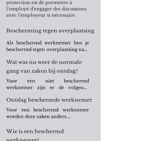
protection est de permettre à
l'employé d'engager des discussions
avec l'employeur si nécessaire.
Bescherming tegen overplaatsing
Als beschermd werknemer ben je 
beschermd tegen overplaatsing naar 
een andere afdeling of TBE 
Wat was nu weer de normale
(Technische bedrijfseenheid). 

gang van zaken bij ontslag?
Overplaatsing kan slechts nadat je 
Voor een niet beschermd 
schriftelijk je akkoord hebt gegeven, 
werknemer zijn er de volgende 
en wordt als nietig beschouwd 
manieren van ontslag:

indien de afdeling waarin je 
Ontslag beschermde werknemer
terechtkomt gesloten wordt binnen 
-Het gewone ontslag: je krijgt je 
de zes maand na de overstap.

Voor een beschermd werknemer 
opzeg, waarin een opzegtermijn 
worden deze zaken anders.

bepaald staat. Deze opzegtermijn 
Dus: overplaatsing kan, maar alleen 
blijf je in dienst, en daarna wordt je 
mits jouw toestemming en mits het 
-Bescherming tegen gewoon ontslag

Wie is een beschermd
werkloos. Men moet verschillende 
geen valstrik is je te dumpen in een 
Dit kan niet meer tenzij (a) het 
werknemer?
formaliteiten respecteren: de 