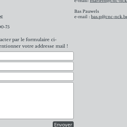
e-mail:
mariem@cnc-nck
Bas Pauwels
be
e-mail :
bas.p
@cnc-nck.b
00-75
cter par le formulaire ci-
entionner votre addresse mail !
Envoyer