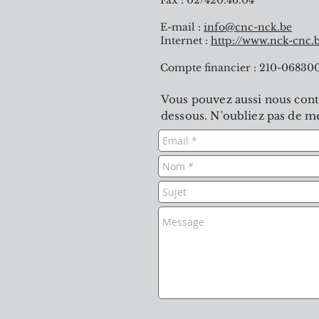
Fax : 02/420.46.04
E-mail :
info@cnc-nck.be
Internet :
http://www.nck-cnc.
Compte financier : 210-06830
Vous pouvez aussi nous conta
dessous. N'oubliez pas de m