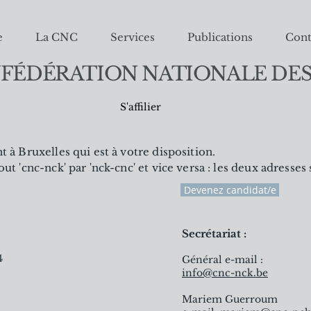
e
La CNC
Services
Publications
Cont
FÉDÉRATION NATIONALE DES
S'affilier
à Bruxelles qui est à votre disposition.
 'cnc-nck' par 'nck-cnc' et vice versa : les deux adresses
Devenez candidat/e
Secrétariat :
4
Général e-mail :
info@cnc-nck.be
Mariem Guerroum