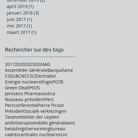
april 2019
(1)
1 post
januari 2018
(3)
3 posts
juni 2017
(1)
1 post
mei 2017
(1)
1 post
maart 2017
(1)
1 post
Rechercher sur des tags
2017
2020
2023
2024
AG
Assemblée Générale
Bacquelaine
CGSLB
CNC
CSC
Electrabel
Energie nucleaire
Engie
FGTB
Green Deal
IPSOS
Janssens Pharmaceutica
Nouveau président
Pers
Persconferentie
Pierre Pirson
Président
Sociale verkiezingen
Taxonomie
Von der Leyden
ambitions
assemblée générale
avis
belastingshervorming
bureau
cadres
centrales nucléaires
cnc