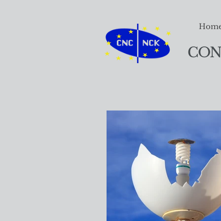
Hom
CON