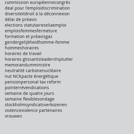
commission européenne
congrès
deal pour l'emploi
discrimination
diversiteit
droit à la déconnexion
délai de préavis
elections statutaires
elia
emploi
emplois
femmes
fermeture
formation et préavis
gaz
gendergelijkheid
homme-femme
hommes
horaires
horaires de travail
horaires glissants
leadership
lutter
memorandum
ministre
neutralité carbone
nucléaire
nut NCK
pacte énergétique
pension
personal tax reform
pointer
révendications
semaine de quatre jours
semaine flexible
sondage
stockholm
syndicats
verkozenen
violence
violence partenaires
vrouwen