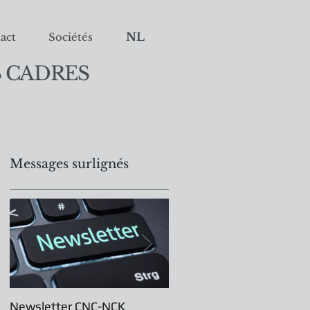
NL
act
Sociétés
 CADRES
Messages surlignés
9
 du
Newsletter CNC-NCK
Assemblée Générale