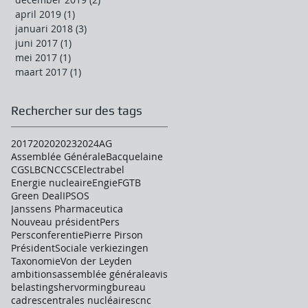
april 2019
(1)
1 post
januari 2018
(3)
3 posts
juni 2017
(1)
1 post
mei 2017
(1)
1 post
maart 2017
(1)
1 post
Rechercher sur des tags
2017
2020
2023
2024
AG
Assemblée Générale
Bacquelaine
CGSLB
CNC
CSC
Electrabel
Energie nucleaire
Engie
FGTB
Green Deal
IPSOS
Janssens Pharmaceutica
Nouveau président
Pers
Persconferentie
Pierre Pirson
Président
Sociale verkiezingen
Taxonomie
Von der Leyden
ambitions
assemblée générale
avis
belastingshervorming
bureau
cadres
centrales nucléaires
cnc