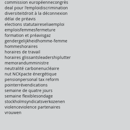
commission européenne
congrès
deal pour l'emploi
discrimination
diversiteit
droit à la déconnexion
délai de préavis
elections statutaires
elia
emploi
emplois
femmes
fermeture
formation et préavis
gaz
gendergelijkheid
homme-femme
hommes
horaires
horaires de travail
horaires glissants
leadership
lutter
memorandum
ministre
neutralité carbone
nucléaire
nut NCK
pacte énergétique
pension
personal tax reform
pointer
révendications
semaine de quatre jours
semaine flexible
sondage
stockholm
syndicats
verkozenen
violence
violence partenaires
vrouwen