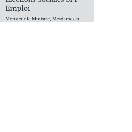
Conférence de presse
Elections Sociales SPF
Emploi
Monsieur le Ministre, Mesdames et
Messieurs, Sur la base de 4 expériences
personnelles, je vais aborder l’équité et la
justice entre...
Messages surlignés