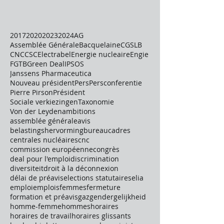
2017
2020
2023
2024
AG
Assemblée Générale
Bacquelaine
CGSLB
CNC
CSC
Electrabel
Energie nucleaire
Engie
FGTB
Green Deal
IPSOS
Janssens Pharmaceutica
Nouveau président
Pers
Persconferentie
Pierre Pirson
Président
Sociale verkiezingen
Taxonomie
Von der Leyden
ambitions
assemblée générale
avis
belastingshervorming
bureau
cadres
centrales nucléaires
cnc
commission européenne
congrès
deal pour l'emploi
discrimination
diversiteit
droit à la déconnexion
délai de préavis
elections statutaires
elia
emploi
emplois
femmes
fermeture
formation et préavis
gaz
gendergelijkheid
homme-femme
hommes
horaires
horaires de travail
horaires glissants