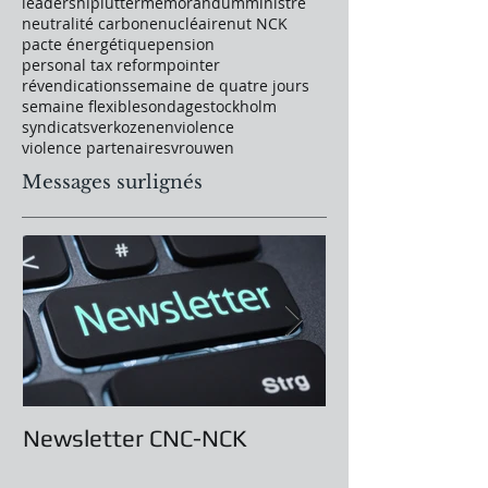
leadership
lutter
memorandum
ministre
neutralité carbone
nucléaire
nut NCK
pacte énergétique
pension
personal tax reform
pointer
révendications
semaine de quatre jours
semaine flexible
sondage
stockholm
syndicats
verkozenen
violence
violence partenaires
vrouwen
Messages surlignés
Newsletter CNC-NCK
Assemblée Gé