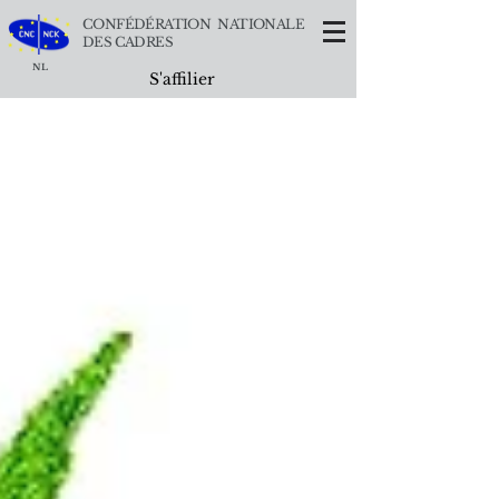
CONFÉDÉRATION NATIONALE
DES CADRES
NL
S'affilier