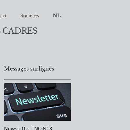
NL
act
Sociétés
 CADRES
Messages surlignés
es
Newsletter CNC-NCK
Assemblée Générale