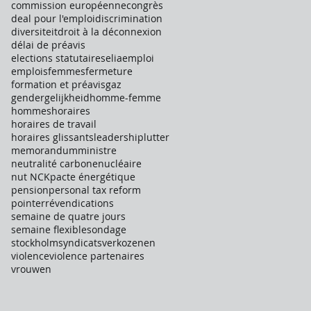
commission européenne
congrès
deal pour l'emploi
discrimination
diversiteit
droit à la déconnexion
délai de préavis
elections statutaires
elia
emploi
emplois
femmes
fermeture
formation et préavis
gaz
gendergelijkheid
homme-femme
hommes
horaires
horaires de travail
horaires glissants
leadership
lutter
memorandum
ministre
neutralité carbone
nucléaire
nut NCK
pacte énergétique
pension
personal tax reform
pointer
révendications
semaine de quatre jours
semaine flexible
sondage
stockholm
syndicats
verkozenen
violence
violence partenaires
vrouwen