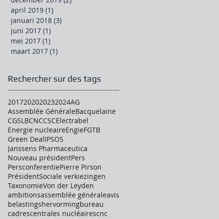
april 2019
(1)
1 post
januari 2018
(3)
3 posts
juni 2017
(1)
1 post
mei 2017
(1)
1 post
maart 2017
(1)
1 post
Rechercher sur des tags
2017
2020
2023
2024
AG
Assemblée Générale
Bacquelaine
CGSLB
CNC
CSC
Electrabel
Energie nucleaire
Engie
FGTB
Green Deal
IPSOS
Janssens Pharmaceutica
Nouveau président
Pers
Persconferentie
Pierre Pirson
Président
Sociale verkiezingen
Taxonomie
Von der Leyden
ambitions
assemblée générale
avis
belastingshervorming
bureau
cadres
centrales nucléaires
cnc