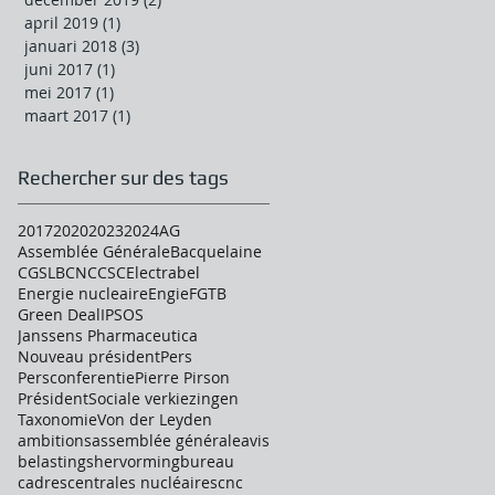
april 2019
(1)
1 post
januari 2018
(3)
3 posts
juni 2017
(1)
1 post
mei 2017
(1)
1 post
maart 2017
(1)
1 post
Rechercher sur des tags
2017
2020
2023
2024
AG
Assemblée Générale
Bacquelaine
CGSLB
CNC
CSC
Electrabel
Energie nucleaire
Engie
FGTB
Green Deal
IPSOS
Janssens Pharmaceutica
Nouveau président
Pers
Persconferentie
Pierre Pirson
Président
Sociale verkiezingen
Taxonomie
Von der Leyden
ambitions
assemblée générale
avis
belastingshervorming
bureau
cadres
centrales nucléaires
cnc