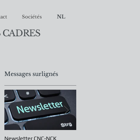
NL
act
Sociétés
 CADRES
Messages surlignés
es
Newsletter CNC-NCK
Assemblée Générale