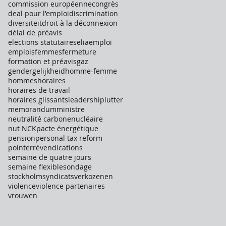
commission européenne
congrès
deal pour l'emploi
discrimination
diversiteit
droit à la déconnexion
délai de préavis
elections statutaires
elia
emploi
emplois
femmes
fermeture
formation et préavis
gaz
gendergelijkheid
homme-femme
hommes
horaires
horaires de travail
horaires glissants
leadership
lutter
memorandum
ministre
neutralité carbone
nucléaire
nut NCK
pacte énergétique
pension
personal tax reform
pointer
révendications
semaine de quatre jours
semaine flexible
sondage
stockholm
syndicats
verkozenen
violence
violence partenaires
vrouwen