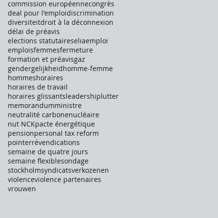
commission européenne
congrès
deal pour l'emploi
discrimination
diversiteit
droit à la déconnexion
délai de préavis
elections statutaires
elia
emploi
emplois
femmes
fermeture
formation et préavis
gaz
gendergelijkheid
homme-femme
hommes
horaires
horaires de travail
horaires glissants
leadership
lutter
memorandum
ministre
neutralité carbone
nucléaire
nut NCK
pacte énergétique
pension
personal tax reform
pointer
révendications
semaine de quatre jours
semaine flexible
sondage
stockholm
syndicats
verkozenen
violence
violence partenaires
vrouwen