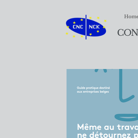
Hom
CON