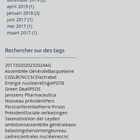
april 2019
(1)
1 post
januari 2018
(3)
3 posts
juni 2017
(1)
1 post
mei 2017
(1)
1 post
maart 2017
(1)
1 post
Rechercher sur des tags
2017
2020
2023
2024
AG
Assemblée Générale
Bacquelaine
CGSLB
CNC
CSC
Electrabel
Energie nucleaire
Engie
FGTB
Green Deal
IPSOS
Janssens Pharmaceutica
Nouveau président
Pers
Persconferentie
Pierre Pirson
Président
Sociale verkiezingen
Taxonomie
Von der Leyden
ambitions
assemblée générale
avis
belastingshervorming
bureau
cadres
centrales nucléaires
cnc