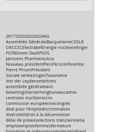
2017
2020
2023
2024
AG
Assemblée Générale
Bacquelaine
CGSLB
CNC
CSC
Electrabel
Energie nucleaire
Engie
FGTB
Green Deal
IPSOS
Janssens Pharmaceutica
Nouveau président
Pers
Persconferentie
Pierre Pirson
Président
Sociale verkiezingen
Taxonomie
Von der Leyden
ambitions
assemblée générale
avis
belastingshervorming
bureau
cadres
centrales nucléaires
cnc
commission européenne
congrès
deal pour l'emploi
discrimination
diversiteit
droit à la déconnexion
délai de préavis
elections statutaires
elia
emploi
emplois
femmes
fermeture
formation et préavis
gaz
gendergelijkheid