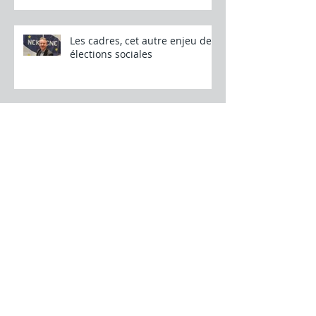
Les cadres, cet autre enjeu des
élections sociales
Memorandum 2024
Update personal tax reform
Fermeture Doel3 et Tihange2 :
aberration économique,
technique et climatique.