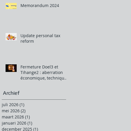
Memorandum 2024
Update personal tax
reform
Fermeture Doel3 et
Tihange2 : aberration
économique, technique
et climatique.
Archief
juli 2026
(1)
1 post
mei 2026
(2)
2 posts
maart 2026
(1)
1 post
januari 2026
(1)
1 post
december 2025
(1)
1 post