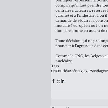
politiques respectent la positi
compris qu’il faut prendre tout
centrales nucléaires, réserver
cuisine) et à l’industrie là où
demande de réduire la conso
mutualisé européen ou l’on ne 
non consommé est autant de re
Toute décision qui ne prolong
financier à l’agresseur dans cet
Comme la CNC, les Belges veul
nucléaire.
Tags:
CNC
nucléaire
énergie
gaz
sondage
I