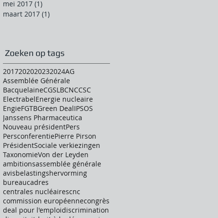
mei 2017
(1)
1 post
maart 2017
(1)
1 post
Zoeken op tags
2017
2020
2023
2024
AG
Assemblée Générale
Bacquelaine
CGSLB
CNC
CSC
Electrabel
Energie nucleaire
Engie
FGTB
Green Deal
IPSOS
Janssens Pharmaceutica
Nouveau président
Pers
Persconferentie
Pierre Pirson
Président
Sociale verkiezingen
Taxonomie
Von der Leyden
ambitions
assemblée générale
avis
belastingshervorming
bureau
cadres
centrales nucléaires
cnc
commission européenne
congrès
deal pour l'emploi
discrimination