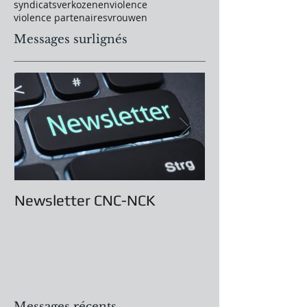
syndicats
verkozenen
violence
violence partenaires
vrouwen
Messages surlignés
Newsletter CNC-NCK
Assemblée Gé
Messages récents