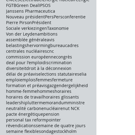
FGTB
Green Deal
IPSOS
Janssens Pharmaceutica
Nouveau président
Pers
Persconferentie
Pierre Pirson
Président
Sociale verkiezingen
Taxonomie
Von der Leyden
ambitions
assemblée générale
avis
belastingshervorming
bureau
cadres
centrales nucléaires
cnc
commission européenne
congrès
deal pour l'emploi
discrimination
diversiteit
droit à la déconnexion
délai de préavis
elections statutaires
elia
emploi
emplois
femmes
fermeture
formation et préavis
gaz
gendergelijkheid
homme-femme
hommes
horaires
horaires de travail
horaires glissants
leadership
lutter
memorandum
ministre
neutralité carbone
nucléaire
nut NCK
pacte énergétique
pension
personal tax reform
pointer
révendications
semaine de quatre jours
semaine flexible
sondage
stockholm