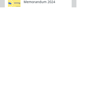
Memorandum 2024
Update personal tax reform
Fermeture Doel3 et Tihange2 :
aberration économique,
technique et climatique.
Archief
juli 2026
(1)
1 post
mei 2026
(2)
2 posts
maart 2026
(1)
1 post