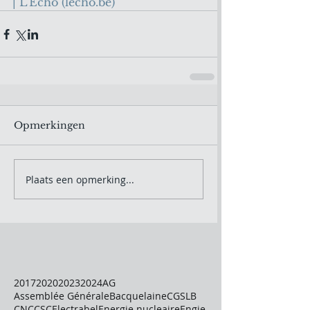
| L'Echo (
lecho.be
)
Opmerkingen
Plaats een opmerking...
2017
2020
2023
2024
AG
Assemblée Générale
Bacquelaine
CGSLB
CNC
CSC
Electrabel
Energie nucleaire
Engie