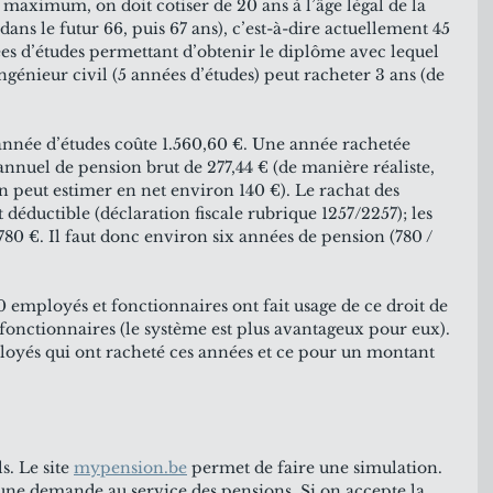
 maximum, on doit cotiser de 20 ans à l’âge légal de la 
ans le futur 66, puis 67 ans), c’est-à-dire actuellement 45 
es d’études permettant d’obtenir le diplôme avec lequel 
ngénieur civil (5 années d’études) peut racheter 3 ans (de 
année d’études coûte 1.560,60 €. Une année rachetée 
nuel de pension brut de 277,44 € (de manière réaliste, 
on peut estimer en net environ 140 €). Le rachat des 
 déductible (déclaration fiscale rubrique 1257/2257); les 
80 €. Il faut donc environ six années de pension (780 / 
 employés et fonctionnaires ont fait usage de ce droit de 
 fonctionnaires (le système est plus avantageux pour eux). 
loyés qui ont racheté ces années et ce pour un montant 
. Le site 
mypension.be
 permet de faire une simulation. 
r une demande au service des pensions. Si on accepte la 