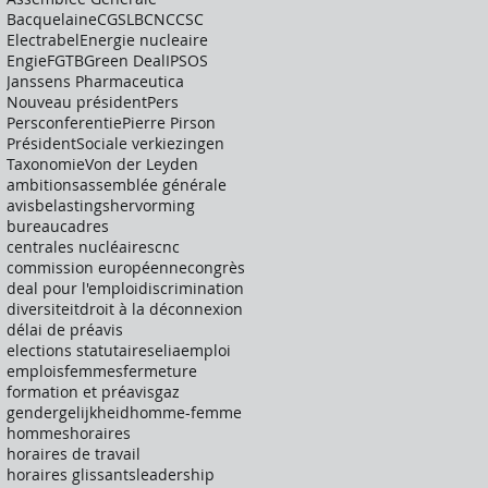
Bacquelaine
CGSLB
CNC
CSC
Electrabel
Energie nucleaire
Engie
FGTB
Green Deal
IPSOS
Janssens Pharmaceutica
Nouveau président
Pers
Persconferentie
Pierre Pirson
Président
Sociale verkiezingen
Taxonomie
Von der Leyden
ambitions
assemblée générale
avis
belastingshervorming
bureau
cadres
centrales nucléaires
cnc
commission européenne
congrès
deal pour l'emploi
discrimination
diversiteit
droit à la déconnexion
délai de préavis
elections statutaires
elia
emploi
emplois
femmes
fermeture
formation et préavis
gaz
gendergelijkheid
homme-femme
hommes
horaires
horaires de travail
horaires glissants
leadership